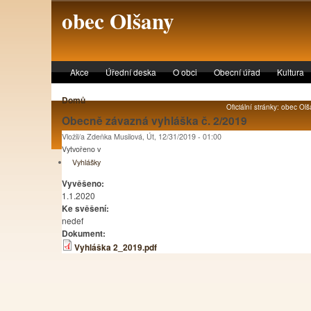
Skip to main content
obec Olšany
Akce
Úřední deska
O obci
Obecní úřad
Kultura
Domů
Oficiální stránky: obec Olš
Obecně závazná vyhláška č. 2/2019
Vložil/a Zdeňka Musilová, Út, 12/31/2019 - 01:00
Vytvořeno v
Vyhlášky
Vyvěšeno:
1.1.2020
Ke svěšení:
nedef
Dokument:
Vyhláška 2_2019.pdf