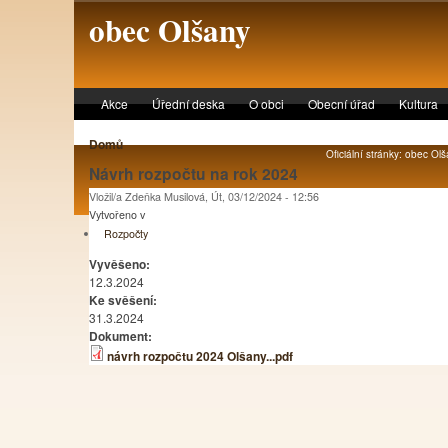
Skip to main content
obec Olšany
Akce
Úřední deska
O obci
Obecní úřad
Kultura
Domů
Oficiální stránky: obec Olš
Návrh rozpočtu na rok 2024
Vložil/a Zdeňka Musilová, Út, 03/12/2024 - 12:56
Vytvořeno v
Rozpočty
Vyvěšeno:
12.3.2024
Ke svěšení:
31.3.2024
Dokument:
návrh rozpočtu 2024 Olšany...pdf