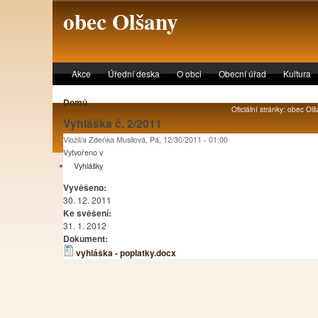
Skip to main content
obec Olšany
Akce
Úřední deska
O obci
Obecní úřad
Kultura
Domů
Oficiální stránky: obec Olš
Vyhláška č. 2/2011
Vložil/a Zdeňka Musilová, Pá, 12/30/2011 - 01:00
Vytvořeno v
Vyhlášky
Vyvěšeno:
30. 12. 2011
Ke svěšení:
31. 1. 2012
Dokument:
vyhláška - poplatky.docx