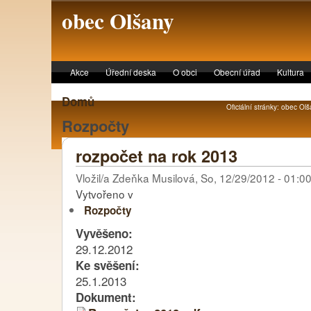
Skip to main content
obec Olšany
Akce
Úřední deska
O obci
Obecní úřad
Kultura
Domů
Oficiální stránky: obec Olš
Rozpočty
rozpočet na rok 2013
Vložil/a Zdeňka Musilová, So, 12/29/2012 - 01:0
Vytvořeno v
Rozpočty
Vyvěšeno:
29.12.2012
Ke svěšení:
25.1.2013
Dokument: