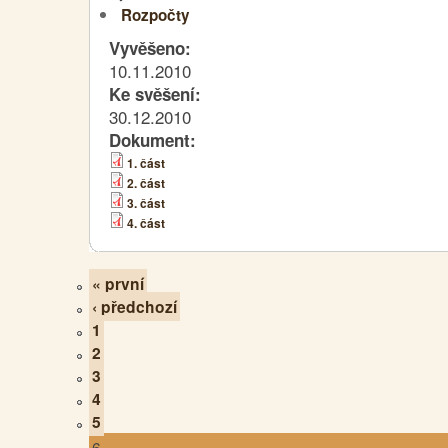
Rozpočty
Vyvěšeno:
10.11.2010
Ke svěšení:
30.12.2010
Dokument:
1. část
2. část
3. část
4. část
« první
‹ předchozí
1
2
3
4
5
6